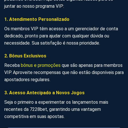
juntar ao nosso programa VIP:
1. Atendimento Personalizado
Os membros VIP têm acesso a um gerenciador de conta
dedicado, pronto para ajudar com qualquer dúvida ou
necessidade. Sua satisfação é nossa prioridade.
2. Bônus Exclusivos
Receba
bônus e promoções
que são apenas para membros
VIP. Aproveite recompensas que não estão disponíveis para
apostadores regulares.
3. Acesso Antecipado a Novos Jogos
Seja o primeiro a experimentar os lançamentos mais
recentes da 7228bet, garantindo uma vantagem
competitiva em suas apostas.