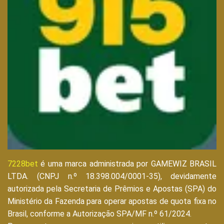
7228bet
é uma marca administrada por GAMEWIZ BRASIL
LTDA. (CNPJ n.º 18.398.004/0001-35), devidamente
autorizada pela Secretaria de Prêmios e Apostas (SPA) do
Ministério da Fazenda para operar apostas de quota fixa no
Brasil, conforme a Autorização SPA/MF n.º 61/2024.