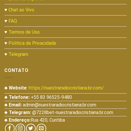
♥
Chat ao Vivo
♥
FAQ
♥
Termos de Uso
♥
Política de Privacidade
♥
Telegram
CONTATO
♣ Website
:
https://nuestraradiocristiana.br.com/
♣ Telefone:
+55 83 96525-9480
♣ Email:
admin@nuestraradiocristiana.br.com
♣ Telegram:
@7228bet-nuestraradiocristiana.br.com
♣ Endereço:
Rua 420, Curitiba