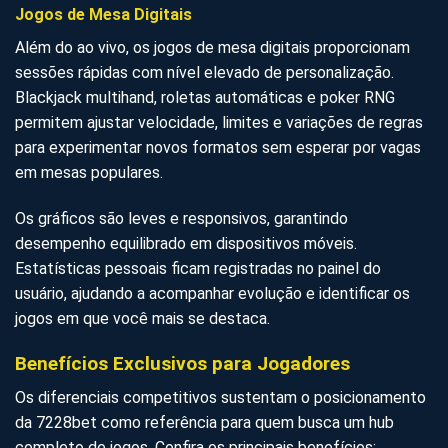
Jogos de Mesa Digitais
Além do ao vivo, os jogos de mesa digitais proporcionam
sessões rápidas com nível elevado de personalização.
Blackjack multihand, roletas automáticas e poker RNG
permitem ajustar velocidade, limites e variações de regras
para experimentar novos formatos sem esperar por vagas
em mesas populares.
Os gráficos são leves e responsivos, garantindo
desempenho equilibrado em dispositivos móveis.
Estatísticas pessoais ficam registradas no painel do
usuário, ajudando a acompanhar evolução e identificar os
jogos em que você mais se destaca.
Benefícios Exclusivos para Jogadores
Os diferenciais competitivos sustentam o posicionamento
da 7228bet como referência para quem busca um hub
completo de jogos. Confira os principais benefícios: