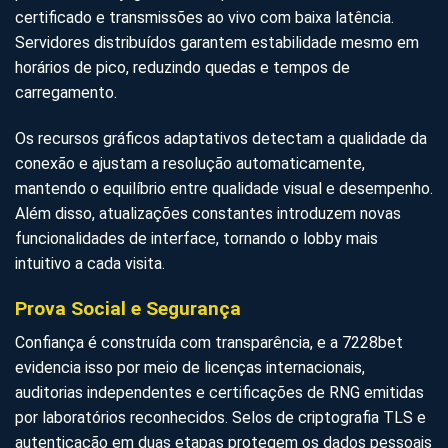
certificado e transmissões ao vivo com baixa latência.
Servidores distribuídos garantem estabilidade mesmo em
horários de pico, reduzindo quedas e tempos de
carregamento.
Os recursos gráficos adaptativos detectam a qualidade da
conexão e ajustam a resolução automaticamente,
mantendo o equilíbrio entre qualidade visual e desempenho.
Além disso, atualizações constantes introduzem novas
funcionalidades de interface, tornando o lobby mais
intuitivo a cada visita.
Prova Social e Segurança
Confiança é construída com transparência, e a 7228bet
evidencia isso por meio de licenças internacionais,
auditorias independentes e certificações de RNG emitidas
por laboratórios reconhecidos. Selos de criptografia TLS e
autenticação em duas etapas protegem os dados pessoais