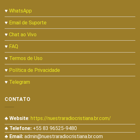
♥
WhatsApp
♥
Email de Suporte
♥
Chat ao Vivo
♥
FAQ
♥
Termos de Uso
♥
Política de Privacidade
♥
Telegram
CONTATO
♣ Website
:
https://nuestraradiocristiana.br.com/
♣ Telefone:
+55 83 96525-9480
♣ Email:
admin@nuestraradiocristiana.br.com