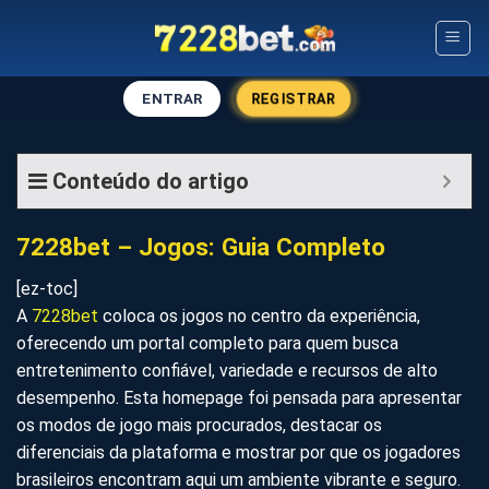
Skip
to
content
REGISTRAR
ENTRAR
Conteúdo do artigo
7228bet – Jogos: Guia Completo
[ez-toc]
A
7228bet
coloca os jogos no centro da experiência,
oferecendo um portal completo para quem busca
entretenimento confiável, variedade e recursos de alto
desempenho. Esta homepage foi pensada para apresentar
os modos de jogo mais procurados, destacar os
diferenciais da plataforma e mostrar por que os jogadores
brasileiros encontram aqui um ambiente vibrante e seguro.