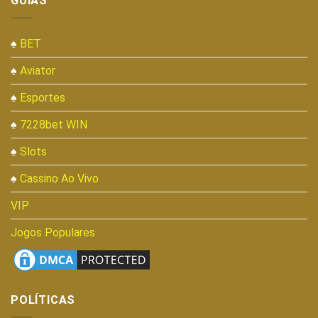
GUIAS
♠
BET
♠
Aviator
♠
Esportes
♠
7228bet WIN
♠
Slots
♠
Cassino Ao Vivo
VIP
Jogos Populares
POLÍTICAS