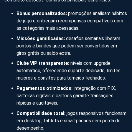
Bônus personalizados:
promoções analisam hábitos
de jogo e entregam recompensas compatíveis com
as categorias mais acessadas.
Missões gamificadas:
desafios semanais liberam
pontos e brindes que podem ser convertidos em
giros grátis ou saldo extra.
Clube VIP transparente:
níveis com upgrade
automático, oferecendo suporte dedicado, limites
maiores e convites para torneios fechados.
Pagamentos otimizados:
integração com PIX,
carteiras digitais e cartões garante transações
rápidas e auditáveis.
Compatibilidade total:
jogos responsivos funcionam
em desktop, tablets e smartphones sem perda de
desempenho.