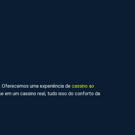
e. Oferecemos uma experiência de
cassino ao
e em um cassino real, tudo isso do conforto da