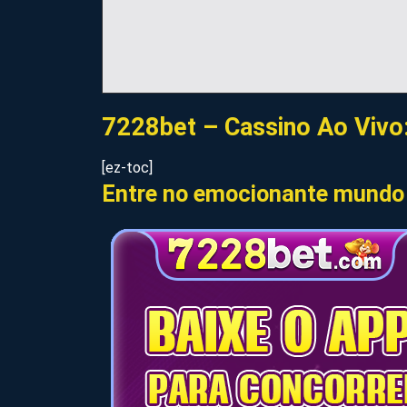
7228bet – Cassino Ao Vivo: 
[ez-toc]
Entre no emocionante mundo 