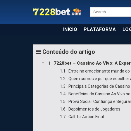
Skip
to
content
INÍCIO
PLATAFORMA
LO
Conteúdo do artigo
7228bet – Cassino Ao Vivo: A Experi
Entre no emocionante mundo do 
Quem somos e por que escolher 
Principais Categorias de Cassino
Benefícios do Cassino Ao Vivo n
Prova Social: Confiança e Segura
Depoimentos de Jogadores
Call-to-Action Final