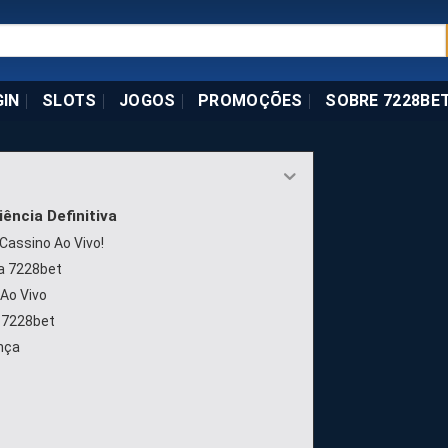
GIN
SLOTS
JOGOS
PROMOÇÕES
SOBRE 7228BE
ência Definitiva
Cassino Ao Vivo!
a 7228bet
 Ao Vivo
a 7228bet
nça