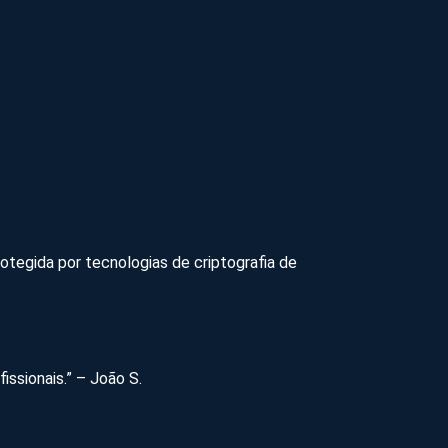
otegida por tecnologias de criptografia de
issionais.” – João S.