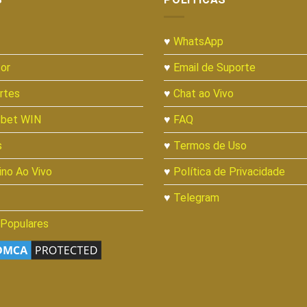
♥
WhatsApp
tor
♥
Email de Suporte
rtes
♥
Chat ao Vivo
bet WIN
♥
FAQ
s
♥
Termos de Uso
ino Ao Vivo
♥
Política de Privacidade
♥
Telegram
Populares