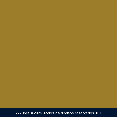
7228bet ©2026 Todos os direitos reservados 18+