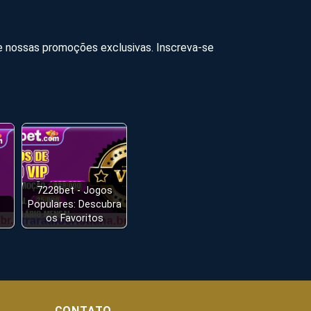
e nossas promoções exclusivas. Inscreva-se
7228bet - Jogos
:
Populares: Descubra
os Favoritos
CONTATO