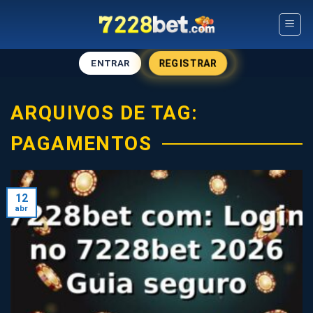
Skip
to
content
REGISTRAR
ENTRAR
ARQUIVOS DE TAG:
PAGAMENTOS
12
abr