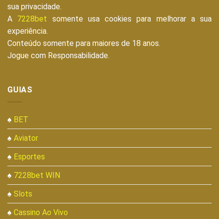
sua privacidade.
A
7228bet
somente usa cookies para melhorar a sua
experiência.
Conteúdo somente para maiores de 18 anos.
Jogue com Responsabilidade.
GUIAS
♠
BET
♠
Aviator
♠
Esportes
♠
7228bet WIN
♠
Slots
♠
Cassino Ao Vivo