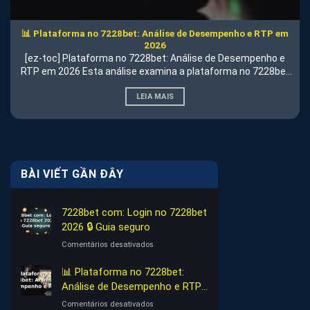
📊 Plataforma no 7228bet: Análise de Desempenho e RTP em
2026
[ez-toc] Plataforma no 7228bet: Análise de Desempenho e
RTP em 2026 Esta análise examina a plataforma no 7228bet
com foco em métricas objetivas coletadas em 2026. A
LEIA MAIS
questão se 7228bet paga mesmo é central para muitos
apostadores brasileiros que buscam opções rápidas via Pix.
Os dados revelam pontos positivos em variedade, mas
também variações importantes......
BÀI VIẾT GẦN ĐÂY
7228bet com: Login no 7228bet
2026 🔒 Guia seguro
Comentários desativados
em
7228bet
com:
📊 Plataforma no 7228bet:
Login
Análise de Desempenho e RTP
no
em 2026
7228bet
Comentários desativados
em